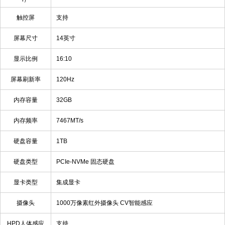
触控屏
支持
屏幕尺寸
14英寸
显示比例
16:10
屏幕刷新率
120Hz
内存容量
32GB
内存频率
7467MT/s
硬盘容量
1TB
硬盘类型
PCIe-NVMe 固态硬盘
显卡类型
集成显卡
摄像头
1000万像素红外摄像头 CV智能感应
HPD人体感应
支持