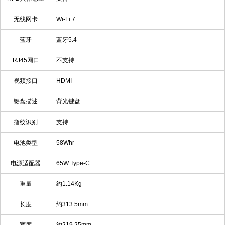
无线网卡
Wi-Fi 7
蓝牙
蓝牙5.4
RJ45网口
不支持
视频接口
HDMI
键盘描述
背光键盘
指纹识别
支持
电池类型
58Whr
电源适配器
65W Type-C
重量
约1.14Kg
长度
约313.5mm