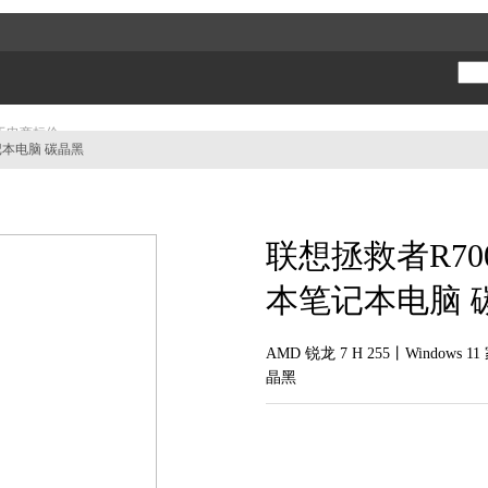
于电商标价。
笔记本电脑 碳晶黑
对外传播会存在被人利用形成不利于公司的舆论风险，影响客户在店面、电商等平台的正常购买行为。
因此我们倡议全体员工不要将内购信息发布到贴吧、论坛、微信朋友圈、QQ群等社交媒体。同时请大家做好信息安全管理，不要将自己的内购账号泄露给他人。
产品和优惠的价格！
联想拯救者R700
本笔记本电脑 
AMD 锐龙 7 H 255丨Windows
晶黑