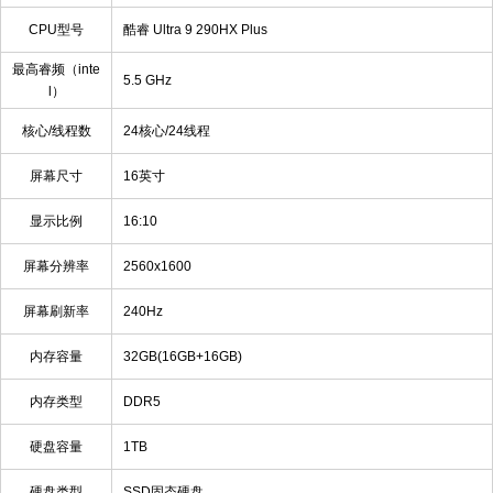
CPU型号
酷睿 Ultra 9 290HX Plus
最高睿频（inte
5.5 GHz
l）
核心/线程数
24核心/24线程
屏幕尺寸
16英寸
显示比例
16:10
屏幕分辨率
2560x1600
屏幕刷新率
240Hz
内存容量
32GB(16GB+16GB)
内存类型
DDR5
硬盘容量
1TB
硬盘类型
SSD固态硬盘