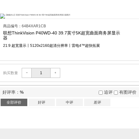
商品编号：64B4XAR1CB
联想ThinkVision P40WD-40 39.7英寸5K超宽曲面商务屏显示
器
21:9 超宽显示丨5120x2160超清分辨率丨雷电4™超快拓展
购买数量
好评率：
%
追评
有图评价
全部评价
好评
中评
差评