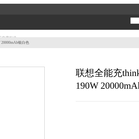
于电商标价。
 20000mAh银白色
对外传播会存在被人利用形成不利于公司的舆论风险，影响客户在店面、电商等平台的正常购买行为。
因此我们倡议全体员工不要将内购信息发布到贴吧、论坛、微信朋友圈、QQ群等社交媒体。同时请大家做好信息安全管理，不要将自己的内购账号泄露给他人。
产品和优惠的价格！
联想全能充thi
190W 20000