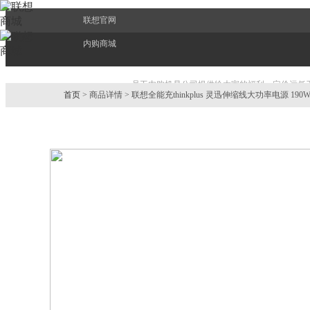
联想官网
内购商城
员工内购机是公司提供给大家的福利，定价远低
首页
> 商品详情 > 联想全能充thinkplus 灵迅伸缩线大功率电源 190W
EPP也会更好服务好大家，持续带给大家最新的