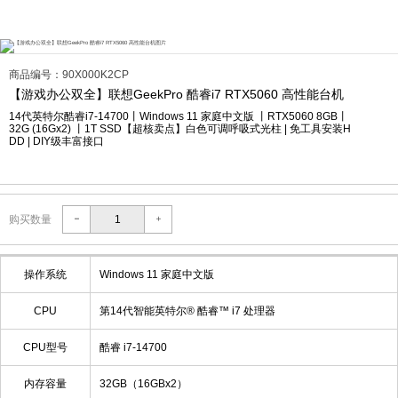
商品编号：90X000K2CP
【游戏办公双全】联想GeekPro 酷睿i7 RTX5060 高性能台机
14代英特尔酷睿i7-14700丨Windows 11 家庭中文版 丨RTX5060 8GB丨
32G (16Gx2) 丨1T SSD【超核卖点】白色可调呼吸式光柱 | 免工具安装H
DD | DIY级丰富接口
购买数量
操作系统
Windows 11 家庭中文版
CPU
第14代智能英特尔® 酷睿™ i7 处理器
CPU型号
酷睿 i7-14700
内存容量
32GB（16GBx2）