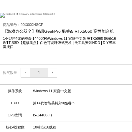
商品编号：90X000HSCP
【游戏办公双全】联想GeekPro 酷睿i5 RTX5060 高性能台机
14代英特尔酷睿i5-14400(F)/Windows 11 家庭中文版 /RTX5060 8GB/16
G/1T SSD【超核卖点】白色可调呼吸式光柱 | 免工具安装HDD | DIY级丰
富接口
购买数量
操作系统
Windows 11 家庭中文版
CPU
第14代智能英特尔®酷睿i5
CPU型号
i5-14400(F)
核心/线程数
10核心/16线程