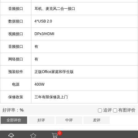
音频接口
耳机、麦克风二合一接口
数据接口
4*USB 2.0
视频接口
DPx3/HDMI
音频接口
有
网络接口
有
预装软件
正版Office家庭和学生版
电源
400W
保修政策
三年有限保修及上门
好评率：
%
追评
有图评价
全部评价
好评
中评
差评
0