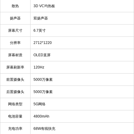
散热
3D VC均热板
扬声器
双扬声器
屏幕尺寸
6.7英寸
分辨率
2712*1220
屏幕材质
OLED直屏
屏幕刷新率
120Hz
前置摄像头
5000万像素
后置摄像头
5000万像素
网络类型
5G网络
电池容量
4800mAh
充电功率
68W有线快充