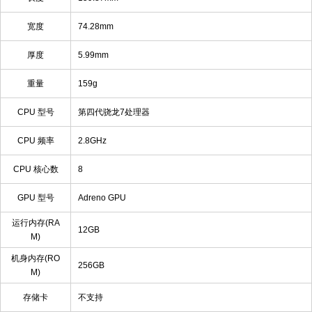
宽度
74.28mm
厚度
5.99mm
重量
159g
CPU 型号
第四代骁龙7处理器
CPU 频率
2.8GHz
CPU 核心数
8
GPU 型号
Adreno GPU
运行内存(RA
12GB
M)
机身内存(RO
256GB
M)
存储卡
不支持