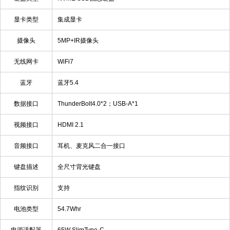
显卡类型
集成显卡
摄像头
5MP+IR摄像头
无线网卡
WiFi7
蓝牙
蓝牙5.4
数据接口
ThunderBolt4.0*2；USB-A*1
视频接口
HDMI 2.1
音频接口
耳机、麦克风二合一接口
键盘描述
全尺寸背光键盘
指纹识别
支持
电池类型
54.7Whr