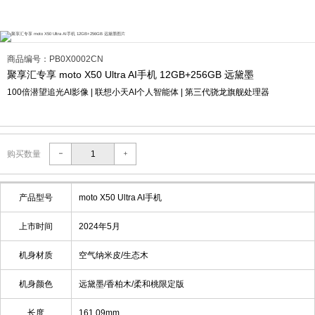
商品编号：PB0X0002CN
聚享汇专享 moto X50 Ultra AI手机 12GB+256GB 远黛墨
100倍潜望追光AI影像 | 联想小天AI个人智能体 | 第三代骁龙旗舰处理器
购买数量
产品型号
moto X50 Ultra AI手机
上市时间
2024年5月
机身材质
空气纳米皮/生态木
机身颜色
远黛墨/香柏木/柔和桃限定版
长度
161.09mm