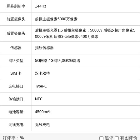
屏幕刷新率
144Hz
前置摄像头
前摄主摄像素5000万像素
后摄主摄光圈1.6 后摄主摄像素：5000万 后摄2-超广角像素5
后置摄像头
000万像素 后摄3-tele像素6400万像素
传感器
指纹传感器
网络类型
5G网络,4G网络,3G/2G网络
SIM 卡
双卡双待
充电接口
Type-C
传输接口
NFC
电池容量
4500mAh
无线充电
无线充电
好评率：
%
追评
有图评价