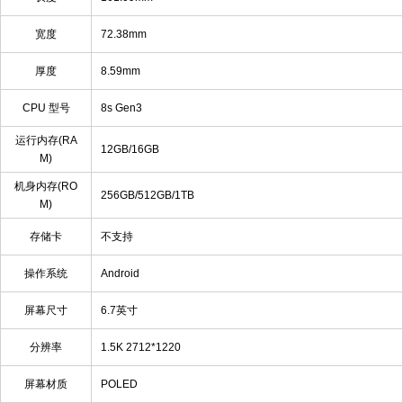
宽度
72.38mm
厚度
8.59mm
CPU 型号
8s Gen3
运行内存(RA
12GB/16GB
M)
机身内存(RO
256GB/512GB/1TB
M)
存储卡
不支持
操作系统
Android
屏幕尺寸
6.7英寸
分辨率
1.5K 2712*1220
屏幕材质
POLED