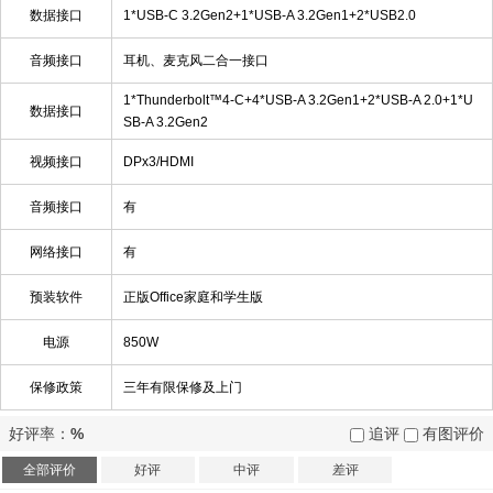
数据接口
1*USB-C 3.2Gen2+1*USB-A 3.2Gen1+2*USB2.0
音频接口
耳机、麦克风二合一接口
1*Thunderbolt™4-C+4*USB-A 3.2Gen1+2*USB-A 2.0+1*U
数据接口
SB-A 3.2Gen2
视频接口
DPx3/HDMI
音频接口
有
网络接口
有
预装软件
正版Office家庭和学生版
电源
850W
保修政策
三年有限保修及上门
好评率：
%
追评
有图评价
全部评价
好评
中评
差评